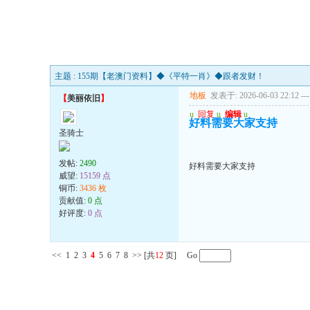
主题 : 155期【老澳门资料】◆《平特一肖》◆跟者发财！
地板
发表于: 2026-06-03 22:12
---
【
美丽依旧
】
u
回复
u
编辑
u
好料需要大家支持
圣骑士
发帖:
2490
好料需要大家支持
威望:
15159 点
铜币:
3436 枚
贡献值:
0 点
好评度:
0 点
<<
1
2
3
4
5
6
7
8
>>
[共
12
页] Go