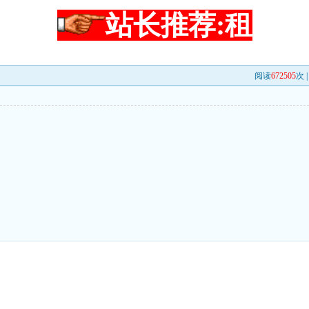
站长推荐:租
阅读
672505
次 