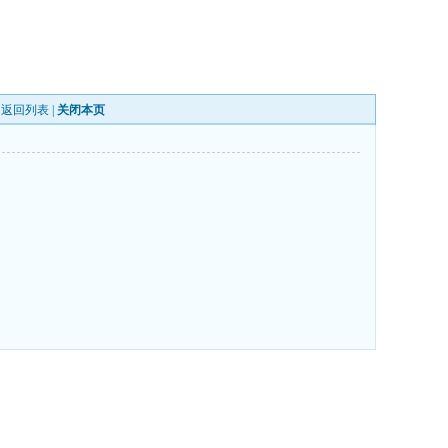
|
返回列表
|
关闭本页