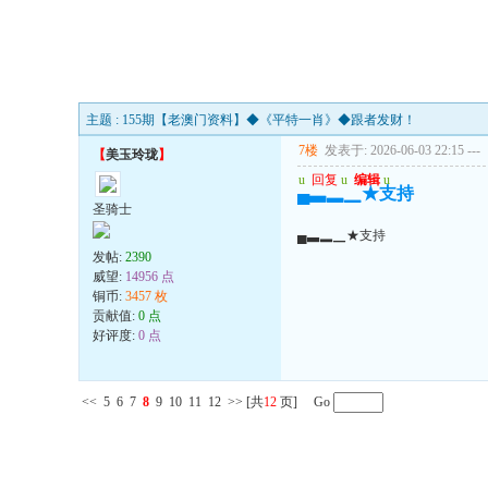
主题 : 155期【老澳门资料】◆《平特一肖》◆跟者发财！
7楼
发表于: 2026-06-03 22:15
---
【
美玉玲珑
】
u
回复
u
编辑
u
▄▃▂▁★支持
圣骑士
▄▃▂▁★支持
发帖:
2390
威望:
14956 点
铜币:
3457 枚
贡献值:
0 点
好评度:
0 点
<<
5
6
7
8
9
10
11
12
>>
[共
12
页] Go