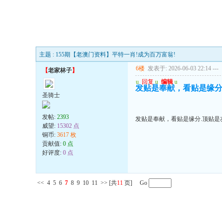
主题 : 155期【老澳门资料】平特一肖!成为百万富翁!
6楼
发表于: 2026-06-03 22:14
---
【
老家林子
】
u
回复
u
编辑
u
发贴是奉献，看贴是缘分.
圣骑士
发帖:
2393
发贴是奉献，看贴是缘分.顶贴是友
威望:
15302 点
铜币:
3617 枚
贡献值:
0 点
好评度:
0 点
<<
4
5
6
7
8
9
10
11
>>
[共
11
页] Go