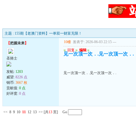
主题 : 155期【老澳门资料】━单双━财富无限！
10楼
发表于: 2026-06-03 22:15
---
【
把握未来
】
u
回复
u
编辑
u
见一次顶一次．.见一次顶一次．.
圣骑士
发帖:
1203
见一次顶一次．.见一次顶一次．.
威望:
8226 点
铜币:
3667 枚
贡献值:
0 点
好评度:
0 点
<<
8
9
10
11
12
13
>>
[共
13
页] Go