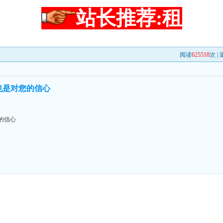
站长推荐:租
阅读
625518
次 |
也是对您的信心
的信心