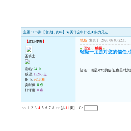
主题 : 155期【老澳门资料】★买什么中什么★实力见证.
地板
发表于: 2026-06-03 22:13
---
【
红姐传奇
】
u
回复
u
编辑
u
轻轻一顶是对您的信任,
圣骑士
发帖:
2410
轻轻一顶是对您的信任,也是对您
威望:
15266 点
铜币:
3613 枚
贡献值:
0 点
好评度:
0 点
<<
1
2
3
4
5
6
7
8
>>
[共
11
页] Go