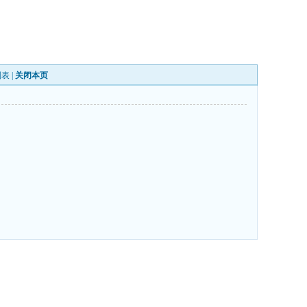
列表
|
关闭本页