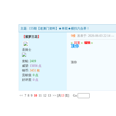
主题 : 155期【老澳门资料】★单双★横扫六合界！
9楼
发表于: 2026-06-03 22:14
---
【
紫萝兰花
】
u
回复
u
编辑
u
顶你
圣骑士
发帖:
2419
顶你
威望:
15056 点
铜币:
3451 枚
贡献值:
0 点
好评度:
0 点
<<
7
8
9
10
11
12
13
>>
[共
13
页] Go