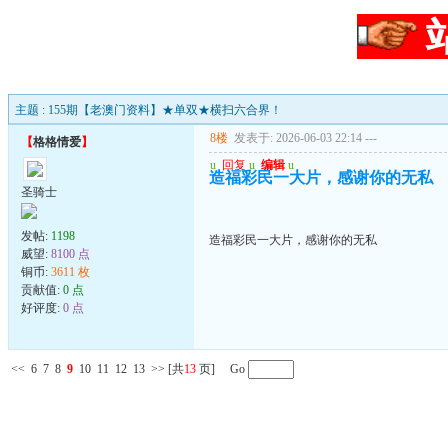
主题 : 155期【老澳门资料】★单双★横扫六合界！
8楼
发表于: 2026-06-03 22:14
---
【
格格情爱
】
u
回复
u
编辑
u
造福彩民一大片，感谢你的无私
圣骑士
发帖:
1198
造福彩民一大片，感谢你的无私
威望:
8100 点
铜币:
3611 枚
贡献值:
0 点
好评度:
0 点
<<
6
7
8
9
10
11
12
13
>>
[共
13
页] Go