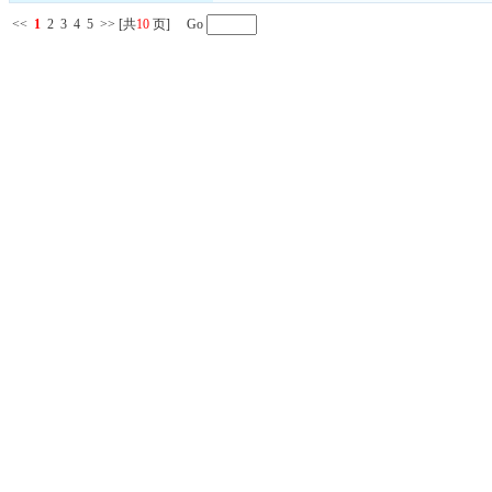
<<
1
2
3
4
5
>>
[共
10
页] Go