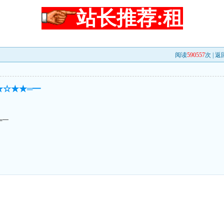
站长推荐:租
阅读
590557
次 |
返
★☆★★═━
═━