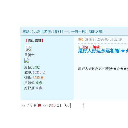
主题 : 155期【老澳门资料】━〖平特一肖〗期期火爆!
9楼
发表于: 2026-06-03 22:19
---
【
深山悠林
】
u
回复
u
编辑
u
愿好人好运永远相随!★
圣骑士
发帖:
2492
愿好人好运永远相随!★★☆★★
威望:
15315 点
铜币:
3555 枚
贡献值:
0 点
好评度:
0 点
<<
7
8
9
10
>>
[共
10
页] Go