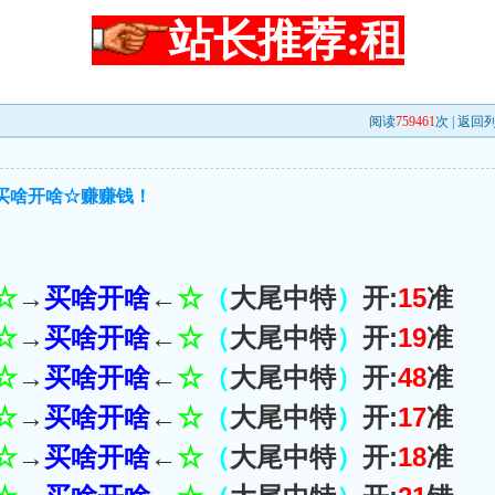
站长推荐:租
阅读
759461
次 |
返回
☆买啥开啥☆赚赚钱！
☆
→
买啥开啥
←
☆
（
大尾中特
）
开:
15
准
☆
→
买啥开啥
←
☆
（
大尾中特
）
开:
19
准
☆
→
买啥开啥
←
☆
（
大尾中特
）
开:
48
准
☆
→
买啥开啥
←
☆
（
大尾中特
）
开:
17
准
☆
→
买啥开啥
←
☆
（
大尾中特
）
开:
18
准