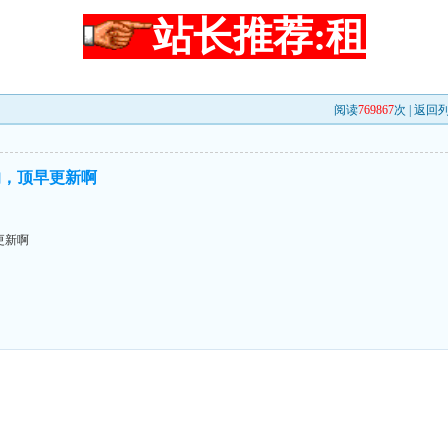
站长推荐:租
阅读
769867
次 |
返回
的，顶早更新啊
更新啊