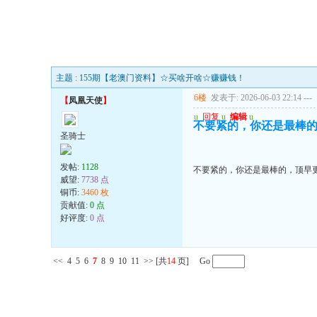
主题 : 155期【老澳门资料】☆买啥开啥☆赚赚钱！
6楼
发表于: 2026-06-03 22:14
---
【
凤凰天使
】
u
回复
u
编辑
u
不要紧的，你还是最棒
圣骑士
发帖:
1128
不要紧的，你还是最棒的，顶早
威望:
7738 点
铜币:
3460 枚
贡献值:
0 点
好评度:
0 点
<<
4
5
6
7
8
9
10
11
>>
[共
14
页] Go