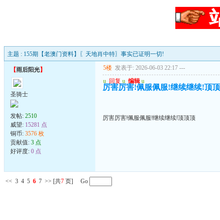
主题 : 155期【老澳门资料】〖天地肖中特〗事实已证明一切!
5楼
发表于: 2026-06-03 22:17
---
【
雨后阳光
】
u
回复
u
编辑
u
厉害厉害!佩服佩服!继续继续!顶
圣骑士
发帖:
2510
厉害厉害!佩服佩服!继续继续!顶顶顶
威望:
15281 点
铜币:
3576 枚
贡献值:
3 点
好评度:
0 点
<<
3
4
5
6
7
>>
[共
7
页] Go