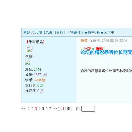
主题 : 155期【老澳门资料】→特邀佳宾★特中3肖★又大中！
板凳
发表于: 2026-06-03 22:08
---
【
千里相见
】
u
回复
u
编辑
u
论坛的精彩靠诸位长期
圣骑士
发帖:
2444
论坛的精彩靠诸位长期无私奉献
威望:
15571 点
铜币:
3708 枚
贡献值:
0 点
好评度:
0 点
<<
1
2
3
4
5
6
7
>>
[共
11
页] Go