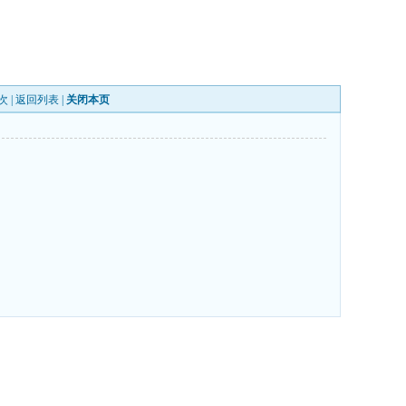
次 |
返回列表
|
关闭本页