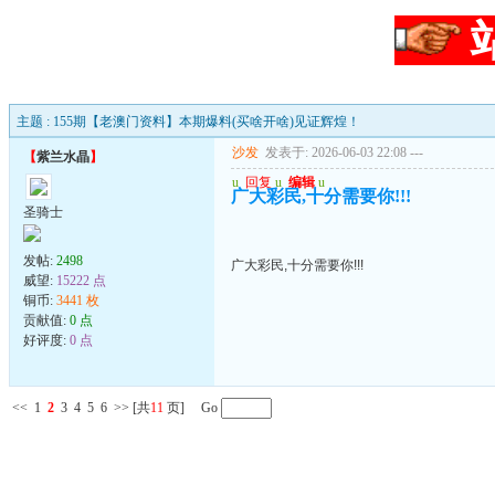
主题 : 155期【老澳门资料】本期爆料(买啥开啥)见证辉煌！
沙发
发表于: 2026-06-03 22:08
---
【
紫兰水晶
】
u
回复
u
编辑
u
广大彩民,十分需要你!!!
圣骑士
发帖:
2498
广大彩民,十分需要你!!!
威望:
15222 点
铜币:
3441 枚
贡献值:
0 点
好评度:
0 点
<<
1
2
3
4
5
6
>>
[共
11
页] Go