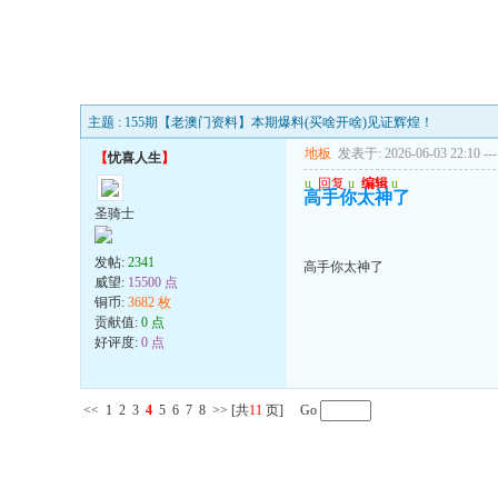
主题 : 155期【老澳门资料】本期爆料(买啥开啥)见证辉煌！
地板
发表于: 2026-06-03 22:10
---
【
忧喜人生
】
u
回复
u
编辑
u
高手你太神了
圣骑士
发帖:
2341
高手你太神了
威望:
15500 点
铜币:
3682 枚
贡献值:
0 点
好评度:
0 点
<<
1
2
3
4
5
6
7
8
>>
[共
11
页] Go