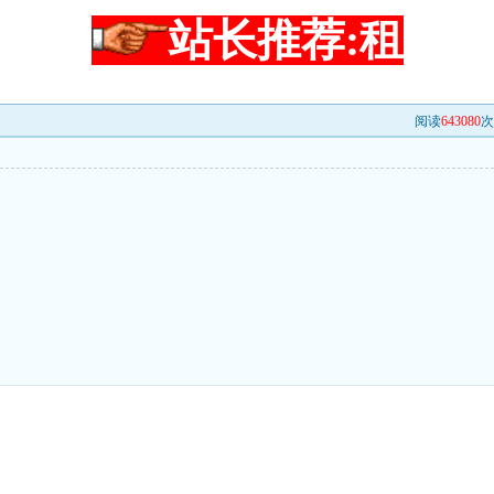
站长推荐:租
阅读
643080
次