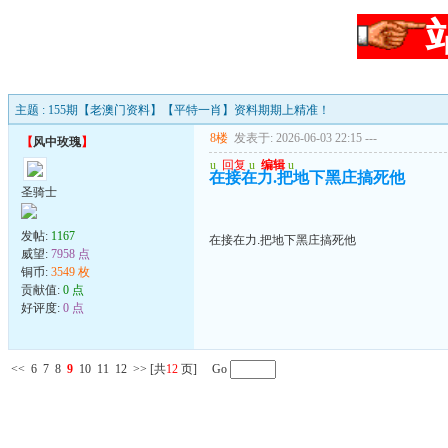
主题 : 155期【老澳门资料】【平特一肖】资料期期上精准！
8楼
发表于: 2026-06-03 22:15
---
【
风中玫瑰
】
u
回复
u
编辑
u
在接在力.把地下黑庄搞死他
圣骑士
发帖:
1167
在接在力.把地下黑庄搞死他
威望:
7958 点
铜币:
3549 枚
贡献值:
0 点
好评度:
0 点
<<
6
7
8
9
10
11
12
>>
[共
12
页] Go