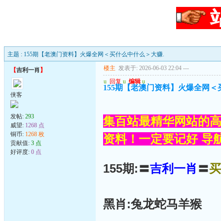
主题 : 155期【老澳门资料】火爆全网＜买什么中什么＞大赚.
楼主
发表于: 2026-06-03 22:04
---
【
吉利一肖
】
u
回复
u
编辑
u
155期【老澳门资料】火爆全网＜
侠客
发帖:
293
集百站最精华网站的高
威望:
1268 点
铜币:
1268 枚
资料！一定要记好 导航网
贡献值:
3 点
好评度:
0 点
155期:〓
吉利一肖
〓
买
黑肖:兔龙蛇马羊猴