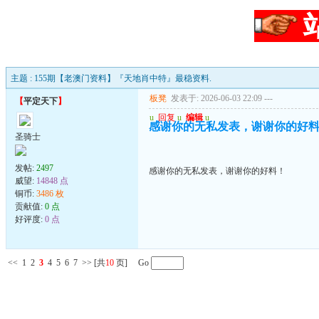
主题 : 155期【老澳门资料】『天地肖中特』最稳资料.
板凳
发表于: 2026-06-03 22:09
---
【
平定天下
】
u
回复
u
编辑
u
感谢你的无私发表，谢谢你的好
圣骑士
发帖:
2497
感谢你的无私发表，谢谢你的好料！
威望:
14848 点
铜币:
3486 枚
贡献值:
0 点
好评度:
0 点
<<
1
2
3
4
5
6
7
>>
[共
10
页] Go