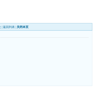
 |
返回列表
|
关闭本页