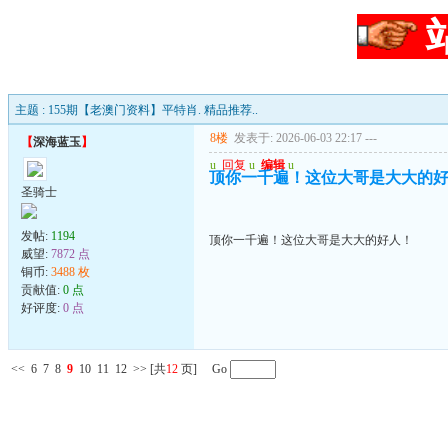
主题 : 155期【老澳门资料】平特肖. 精品推荐..
8楼
发表于: 2026-06-03 22:17
---
【
深海蓝玉
】
u
回复
u
编辑
u
顶你一千遍！这位大哥是大大的
圣骑士
发帖:
1194
顶你一千遍！这位大哥是大大的好人！
威望:
7872 点
铜币:
3488 枚
贡献值:
0 点
好评度:
0 点
<<
6
7
8
9
10
11
12
>>
[共
12
页] Go