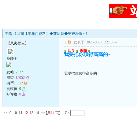
主题 : 155期【老澳门资料】◆前后肖◆突破极限~！
11楼
发表于: 2026-06-03 22:18
---
【
风火佳人
】
u
回复
u
编辑
u
我要把你顶得高高的~
圣骑士
发帖:
2377
我要把你顶得高高的~
威望:
15052 点
铜币:
3512 枚
贡献值:
0 点
好评度:
0 点
<<
9
10
11
12
13
14
>>
[共
14
页] Go