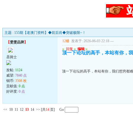
主题 : 155期【老澳门资料】◆前后肖◆突破极限~！
12楼
发表于: 2026-06-03 22:18
---
【
雯雯品牌
】
u
回复
u
编辑
u
顶一下论坛的高手，本站有你，
圣骑士
发帖:
1124
顶一下论坛的高手，本站有你，我们想穷都
威望:
7840 点
铜币:
3508 枚
贡献值:
0 点
好评度:
0 点
<<
10
11
12
13
14
>>
[共
14
页] Go