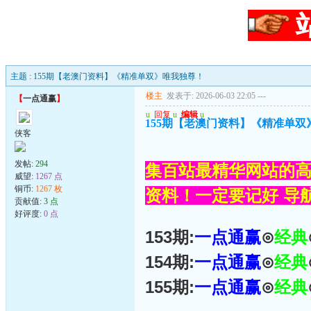
主题 : 155期【老澳门资料】《精准单双》唯我独尊！
楼主
发表于: 2026-06-03 22:05
---
【
一点通赢
】
u
回复
u
编辑
u
155期【老澳门资料】《精准单双
侠客
发帖:
294
集百站最精华网站的高
威望:
1267 点
铜币:
1267 枚
资料！一定要记好 导航网
贡献值:
3 点
好评度:
0 点
153期:
一点通赢
⊙
经典
154期:
一点通赢
⊙
经典
155期:
一点通赢
⊙
经典