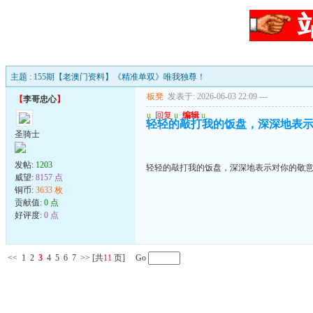
主题 : 155期【老澳门资料】《精准单双》唯我独尊！
板凳
发表于: 2026-06-03 22:09
---
【
李哥忠心
】
u
回复
u
编辑
u
轻轻的敲打我的饭盘，深深地表
圣骑士
发帖:
1203
轻轻的敲打我的饭盘，深深地表示对你的敬
威望:
8157 点
铜币:
3633 枚
贡献值:
0 点
好评度:
0 点
<<
1
2
3
4
5
6
7
>>
[共
11
页] Go