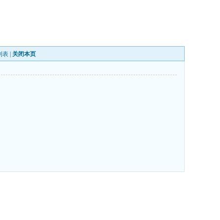
列表
|
关闭本页