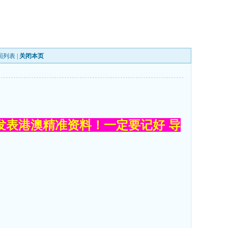
回列表
|
关闭本页
发表港澳精准资料！一定要记好 导