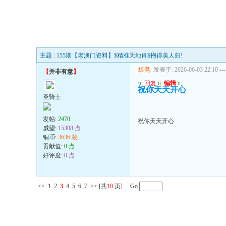
主题 : 155期【老澳门资料】$精准天地肖$抱得美人归!
板凳
发表于: 2026-06-03 22:10
---
【
并非有意
】
u
回复
u
编辑
u
祝你天天开心
圣骑士
发帖:
2470
祝你天天开心
威望:
15308 点
铜币:
3636 枚
贡献值:
0 点
好评度:
0 点
<<
1
2
3
4
5
6
7
>>
[共
10
页] Go