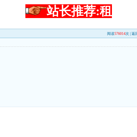
站长推荐:租
阅读
576014
次 |
返