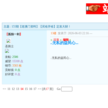
主题 : 155期【老澳门资料】【买啥开啥】定发大财！
13楼
发表于: 2026-06-03 22:16
---
【
孤独一剑
】
u
回复
u
编辑
u
..无私的益民心...
圣骑士
发帖:
2506
..无私的益民心...
威望:
15318 点
铜币:
3583 枚
贡献值:
0 点
好评度:
0 点
<<
11
12
13
14
15
16
17
>>
[共
17
页] Go