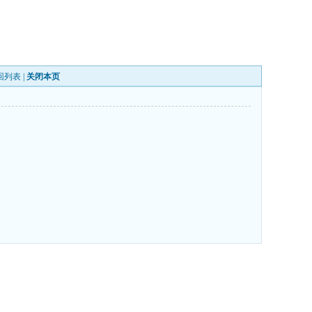
回列表
|
关闭本页