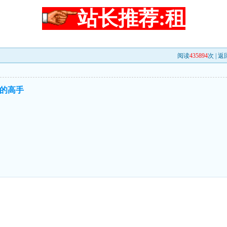
站长推荐:租
阅读
435894
次 |
返
更新的高手