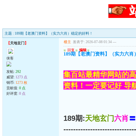
主题 : 189期【老澳门资料】（实力六肖）稳定的好料！
楼主
发表于: 2026-07-08 01:34
---
【
天地玄门
】
u
回复
u
编辑
u
189期【老澳门资料】（实力六
侠客
发帖:
292
集百站最精华网站的高
威望:
1273 点
铜币:
1273 枚
资料！一定要记好 导航网
贡献值:
0 点
好评度:
0 点
189期:
天地玄门
六肖
〓
-----------------------------