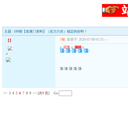
主题 : 189期【老澳门资料】（实力六肖）稳定的好料！
5楼
发表于: 2026-07-08 01:55
---
【
】
u
回复
u
编辑
u
顶·顶·顶·顶·顶·
*
顶·顶·顶·顶·顶·
<<
3
4
5
6
7
8
9
>>
[共
9
页] Go