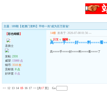
主题 : 189期【老澳门资料】平特一肖!成为百万富翁!
14楼
发表于: 2026-07-08 01:56
---
【
彩色蝴蝶
】
u
回复
u
编辑
u
高====手====好====料====看=
圣骑士
高====手====好====料====看====了
发帖:
2331
威望:
15000 点
铜币:
3510 枚
贡献值:
0 点
好评度:
0 点
<<
12
13
14
15
16
17
>>
[共
17
页] Go