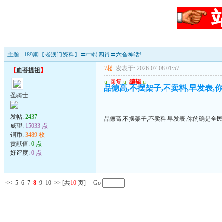
主题 : 189期【老澳门资料】〓中特四肖〓六合神话!
7楼
发表于: 2026-07-08 01:57
---
【
血菩提祖
】
u
回复
u
编辑
u
品德高,不摆架子,不卖料,早发表,
圣骑士
发帖:
2437
品德高,不摆架子,不卖料,早发表,你的确是全
威望:
15033 点
铜币:
3489 枚
贡献值:
0 点
好评度:
0 点
<<
5
6
7
8
9
10
>>
[共
10
页] Go