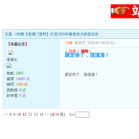
主题 : 189期【老澳门资料】打造2026年最有实力的前后肖.
10楼
发表于: 2026-07-08 01:53
---
【
水晶公主
】
u
回复
u
编辑
u
跟定你了，顶顶顶！
圣骑士
发帖:
2403
跟定你了，顶顶顶！
威望:
14985 点
铜币:
3490 枚
贡献值:
0 点
好评度:
0 点
<<
8
9
10
11
12
13
14
>>
[共
14
页] Go