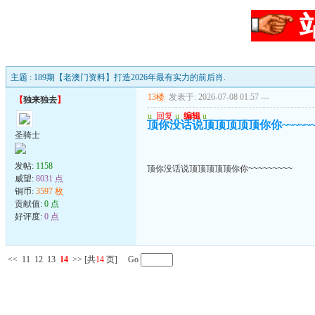
主题 : 189期【老澳门资料】打造2026年最有实力的前后肖.
13楼
发表于: 2026-07-08 01:57
---
【
独来独去
】
u
回复
u
编辑
u
顶你没话说顶顶顶顶顶你你~~~~~~~
圣骑士
发帖:
1158
顶你没话说顶顶顶顶顶你你~~~~~~~~~
威望:
8031 点
铜币:
3597 枚
贡献值:
0 点
好评度:
0 点
<<
11
12
13
14
>>
[共
14
页] Go