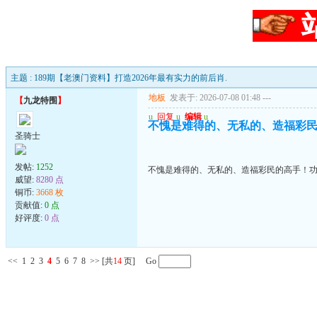
主题 : 189期【老澳门资料】打造2026年最有实力的前后肖.
地板
发表于: 2026-07-08 01:48
---
【
九龙特围
】
u
回复
u
编辑
u
不愧是难得的、无私的、造福彩
圣骑士
发帖:
1252
不愧是难得的、无私的、造福彩民的高手！
威望:
8280 点
铜币:
3668 枚
贡献值:
0 点
好评度:
0 点
<<
1
2
3
4
5
6
7
8
>>
[共
14
页] Go