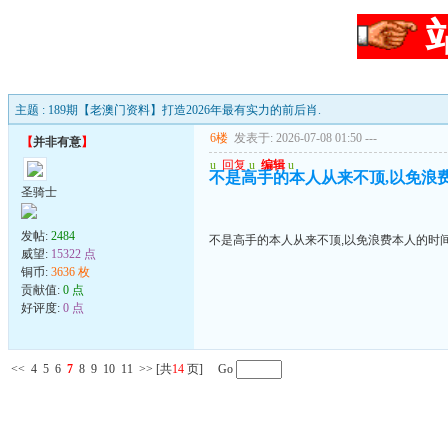
主题 : 189期【老澳门资料】打造2026年最有实力的前后肖.
6楼
发表于: 2026-07-08 01:50
---
【
并非有意
】
u
回复
u
编辑
u
不是高手的本人从来不顶,以免浪
圣骑士
发帖:
2484
不是高手的本人从来不顶,以免浪费本人的时
威望:
15322 点
铜币:
3636 枚
贡献值:
0 点
好评度:
0 点
<<
4
5
6
7
8
9
10
11
>>
[共
14
页] Go