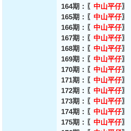
164期：〖
中山平仔
〗
165期：〖
中山平仔
〗
166期：〖
中山平仔
〗
167期：〖
中山平仔
〗
168期：〖
中山平仔
〗
169期：〖
中山平仔
〗
170期：〖
中山平仔
〗
171期：〖
中山平仔
〗
172期：〖
中山平仔
〗
173期：〖
中山平仔
〗
174期：〖
中山平仔
〗
175期：〖
中山平仔
〗