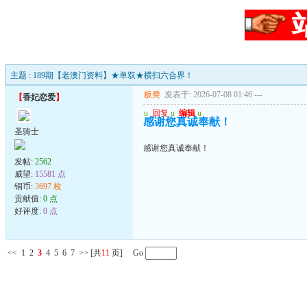
主题 : 189期【老澳门资料】★单双★横扫六合界！
板凳
发表于: 2026-07-08 01:46
---
【
香妃恋爱
】
u
回复
u
编辑
u
感谢您真诚奉献！
圣骑士
感谢您真诚奉献！
发帖:
2562
威望:
15581 点
铜币:
3697 枚
贡献值:
0 点
好评度:
0 点
<<
1
2
3
4
5
6
7
>>
[共
11
页] Go