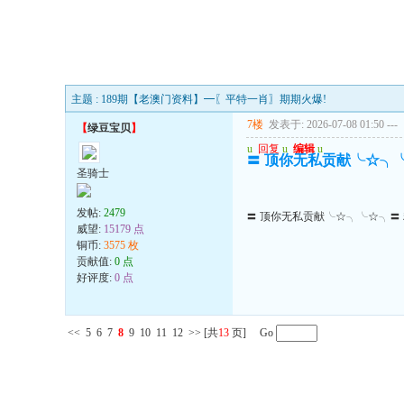
主题 : 189期【老澳门资料】━〖平特一肖〗期期火爆!
7楼
发表于: 2026-07-08 01:50
---
【
绿豆宝贝
】
u
回复
u
编辑
u
〓 顶你无私贡献╰☆╮
圣骑士
发帖:
2479
〓 顶你无私贡献╰☆╮╰☆╮〓
威望:
15179 点
铜币:
3575 枚
贡献值:
0 点
好评度:
0 点
<<
5
6
7
8
9
10
11
12
>>
[共
13
页] Go