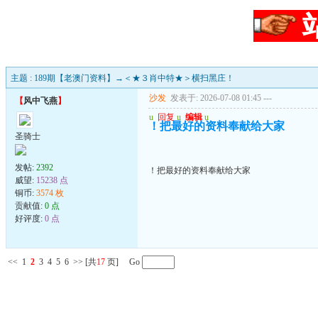
主题 : 189期【老澳门资料】→＜★３肖中特★＞横扫黑庄！
沙发
发表于: 2026-07-08 01:45
---
【
风中飞燕
】
u
回复
u
编辑
u
！把最好的资料奉献给大家
圣骑士
发帖:
2392
！把最好的资料奉献给大家
威望:
15238 点
铜币:
3574 枚
贡献值:
0 点
好评度:
0 点
<<
1
2
3
4
5
6
>>
[共
17
页] Go