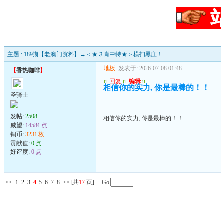
主题 : 189期【老澳门资料】→＜★３肖中特★＞横扫黑庄！
地板
发表于: 2026-07-08 01:48
---
【
香热咖啡
】
u
回复
u
编辑
u
相信你的实力, 你是最棒的！！
圣骑士
发帖:
2508
相信你的实力, 你是最棒的！！
威望:
14584 点
铜币:
3231 枚
贡献值:
0 点
好评度:
0 点
<<
1
2
3
4
5
6
7
8
>>
[共
17
页] Go