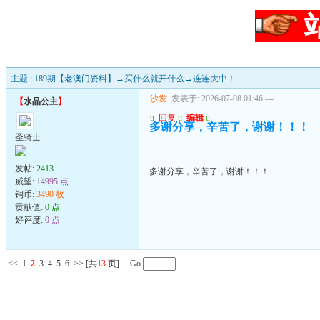
主题 : 189期【老澳门资料】→买什么就开什么→连连大中！
沙发
发表于: 2026-07-08 01:46
---
【
水晶公主
】
u
回复
u
编辑
u
多谢分享，辛苦了，谢谢！！！
圣骑士
发帖:
2413
多谢分享，辛苦了，谢谢！！！
威望:
14995 点
铜币:
3490 枚
贡献值:
0 点
好评度:
0 点
<<
1
2
3
4
5
6
>>
[共
13
页] Go