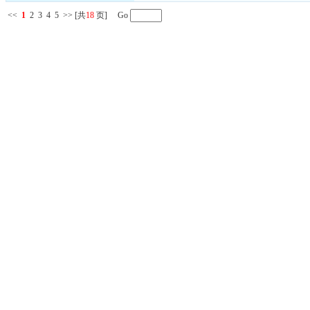
<<
1
2
3
4
5
>>
[共
18
页] Go