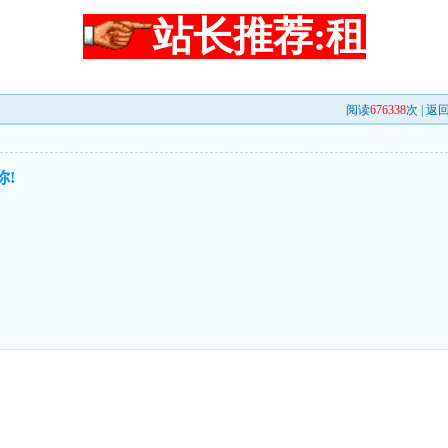
站长推荐:租
阅读
676338
次 |
返
你!