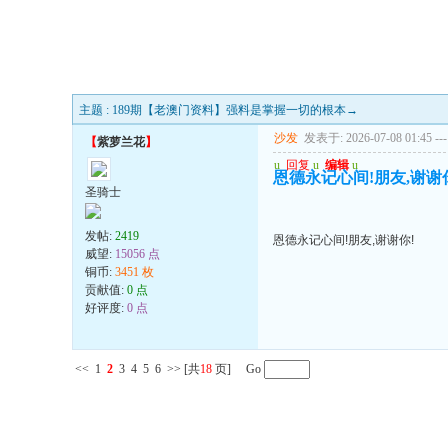
主题 : 189期【老澳门资料】强料是掌握一切的根本→
沙发
发表于: 2026-07-08 01:45
---
【
紫萝兰花
】
u
回复
u
编辑
u
恩德永记心间!朋友,谢谢
圣骑士
发帖:
2419
恩德永记心间!朋友,谢谢你!
威望:
15056 点
铜币:
3451 枚
贡献值:
0 点
好评度:
0 点
<<
1
2
3
4
5
6
>>
[共
18
页] Go