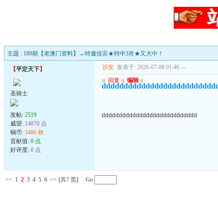
主题 : 189期【老澳门资料】→特邀佳宾★特中3肖★又大中！
沙发
发表于: 2026-07-08 01:46
---
【
平定天下
】
u
回复
u
编辑
u
dddddddddddddddddddddddddd
圣骑士
发帖:
2519
dddddddddddddddddddddddddddd
威望:
14870 点
铜币:
3486 枚
贡献值:
0 点
好评度:
0 点
<<
1
2
3
4
5
6
>>
[共
7
页] Go