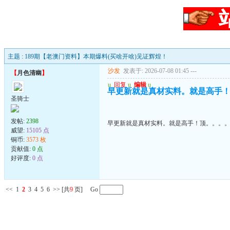
主题 : 189期【老澳门资料】本期爆料(买啥开啥)见证辉煌！
沙发
发表于: 2026-07-08 01:45
---
【
月色清幽
】
u
回复
u
编辑
u
早更新就是真材实料。就是高手
圣骑士
发帖:
2398
早更新就是真材实料。就是高手！顶。。。
威望:
15105 点
铜币:
3573 枚
贡献值:
0 点
好评度:
0 点
<<
1
2
3
4
5
6
>>
[共
9
页] Go