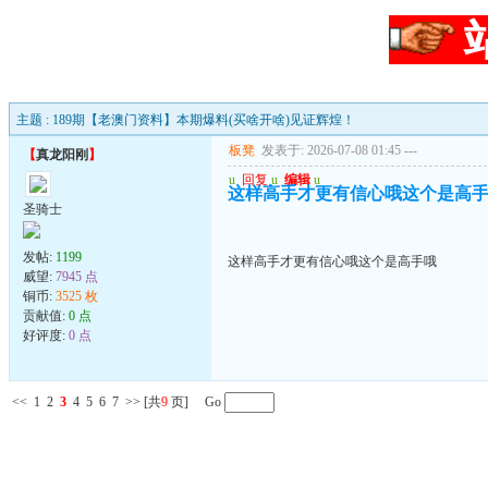
主题 : 189期【老澳门资料】本期爆料(买啥开啥)见证辉煌！
板凳
发表于: 2026-07-08 01:45
---
【
真龙阳刚
】
u
回复
u
编辑
u
这样高手才更有信心哦这个是高
圣骑士
发帖:
1199
这样高手才更有信心哦这个是高手哦
威望:
7945 点
铜币:
3525 枚
贡献值:
0 点
好评度:
0 点
<<
1
2
3
4
5
6
7
>>
[共
9
页] Go