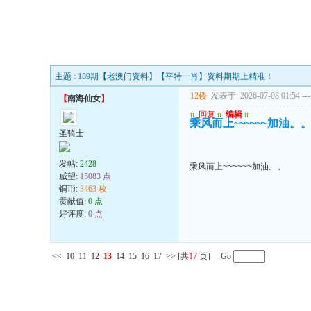
主题 : 189期【老澳门资料】【平特一肖】资料期期上精准！
12楼
发表于: 2026-07-08 01:54
---
【
南海仙女
】
u
回复
u
编辑
u
乘风而上~~~~~~加油。
圣骑士
发帖:
2428
乘风而上~~~~~~加油。。
威望:
15083 点
铜币:
3463 枚
贡献值:
0 点
好评度:
0 点
<<
10
11
12
13
14
15
16
17
>>
[共
17
页] Go