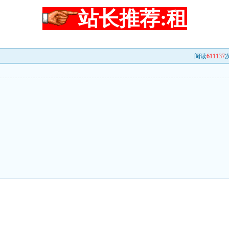
站长推荐:租
阅读
611137
次
。